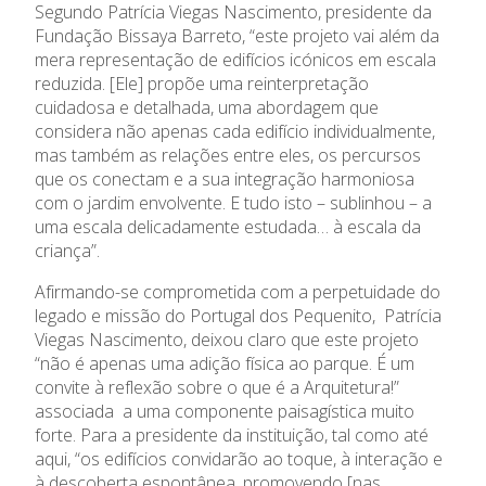
Segundo Patrícia Viegas Nascimento, presidente da
Fundação Bissaya Barreto, “este projeto vai além da
mera representação de edifícios icónicos em escala
reduzida. [Ele] propõe uma reinterpretação
cuidadosa e detalhada, uma abordagem que
considera não apenas cada edifício individualmente,
mas também as relações entre eles, os percursos
Relatório de Atividades e
Conselho de Administração
que os conectam e a sua integração harmoniosa
Contas
Comissão Executiva
com o jardim envolvente. E tudo isto – sublinhou – a
Apoios Financeiros do
Conselho Fiscal
uma escala delicadamente estudada… à escala da
Estado
criança”.
Conselho de Curadores
Colaboradores
Afirmando-se comprometida com a perpetuidade do
legado e missão do Portugal dos Pequenito, Patrícia
Organigrama
Viegas Nascimento, deixou claro que este projeto
“não é apenas uma adição física ao parque. É um
convite à reflexão sobre o que é a Arquitetura!”
associada a uma componente paisagística muito
forte. Para a presidente da instituição, tal como até
aqui, “os edifícios convidarão ao toque, à interação e
à descoberta espontânea, promovendo [nas