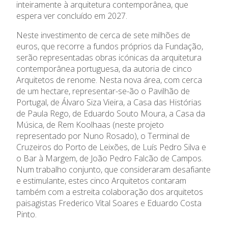
inteiramente à arquitetura contemporânea, que
Prémios
espera ver concluído em 2027.
Neste investimento de cerca de sete milhões de
Emprego
euros, que recorre a fundos próprios da Fundação,
serão representadas obras icónicas da arquitetura
Concursos
contemporânea portuguesa, da autoria de cinco
Arquitetos de renome. Nesta nova área, com cerca
de um hectare, representar-se-ão o Pavilhão de
Agenda
Portugal, de Álvaro Siza Vieira, a Casa das Histórias
de Paula Rego, de Eduardo Souto Moura, a Casa da
Notícias
Música, de Rem Koolhaas (neste projeto
representado por Nuno Rosado), o Terminal de
Cruzeiros do Porto de Leixões, de Luís Pedro Silva e
o Bar à Margem, de João Pedro Falcão de Campos.
Num trabalho conjunto, que consideraram desafiante
e estimulante, estes cinco Arquitetos contaram
também com a estreita colaboração dos arquitetos
paisagistas Frederico Vital Soares e Eduardo Costa
Pinto.