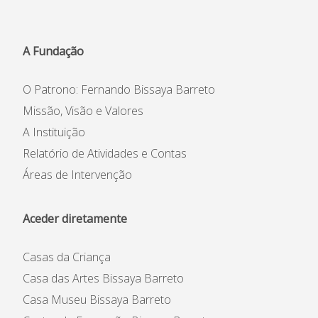
A Fundação
O Patrono: Fernando Bissaya Barreto
Missão, Visão e Valores
A Instituição
Instituição
Relatório de Atividades e Contas
Património Inicial
Áreas de Intervenção
Reconhecimento e Estatutos
Estatuto de Utilidade Pública
Aceder diretamente
Código de Ética e de
Conduta
Casas da Criança
Plano Prevenção de Riscos
de Corrupção
Casa das Artes Bissaya Barreto
Código Prevenção &
Casa Museu Bissaya Barreto
Combate ao Assédio