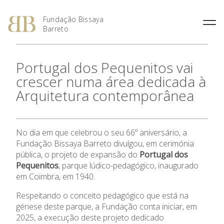
Fundação Bissaya
Barreto
Fernando Bissaya Barreto
Casa do Pai
Missão, Visão e Valores
Portugal dos Pequenitos
Portugal dos Pequenitos vai
O Prémio Bissaya Barreto de
O Prémio Nuno Viegas
Percurso Académico e
Serviço Domiciliário de
Áreas de Intervenção
Serviço Educativo do Portugal
Literatura Para a Infância
Nascimento
crescer numa área dedicada à
Profissional
Coimbra
dos Pequenitos
Regulamento
Prémio 2018: Edição
Arquitetura contemporânea
A Obra Social
Proximus – Cuidados
Casa Museu Bissaya Barreto
Especial, Área Social
Domiciliários
Obras Premiadas
Homenagens e Distinções
Centro de Documentação
Prémio 2012: Cultura
Públicas
Centro Geriátrico Luís Viegas
Bissaya Barreto
Nascimento
Prémio 2011: Saúde na
No dia em que celebrou o seu 66º aniversário, a
Casa das Artes Bissaya
Criança – Alavanca da
SOS Pessoa Idosa
Fundação Bissaya Barreto divulgou, em cerimónia
Barreto
Cidadania
pública, o projeto de expansão do
Portugal dos
Violência Doméstica
A Fundação
Prémio 2010: A Inovação na
Pequenitos
, parque lúdico-pedagógico, inaugurado
Promoção Social
em Coimbra, em 1940.
Prémio 2009: Educar para
Áreas de Intervenção
Respeitando o conceito pedagógico que está na
Criar: da Escola à
Universidade
génese deste parque, a Fundação conta iniciar, em
Parcerias Sociais
2025, a execução deste projeto dedicado