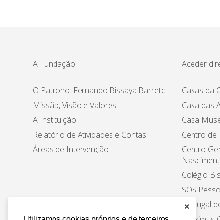
A Fundação
Aceder dir
O Patrono: Fernando Bissaya Barreto
Casas da C
Missão, Visão e Valores
Casa das A
A Instituição
Casa Muse
Relatório de Atividades e Contas
Centro de
Áreas de Intervenção
Centro Ger
Nasciment
Colégio Bi
SOS Pesso
Portugal d
✕
Proximus C
Utilizamos cookies próprios e de terceiros