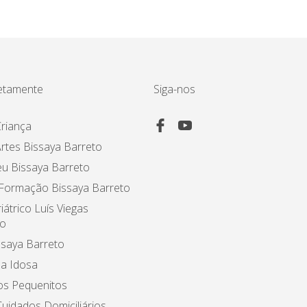
etamente
Siga-nos
riança
rtes Bissaya Barreto
u Bissaya Barreto
 Formação Bissaya Barreto
iátrico Luís Viegas
o
ssaya Barreto
a Idosa
os Pequenitos
uidados Domiciliários