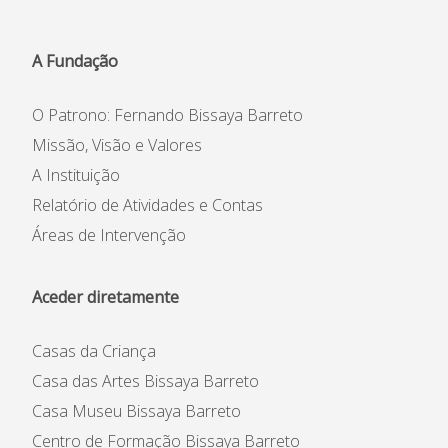
Concursos
Agenda
A Fundação
Notícias
O Patrono: Fernando Bissaya Barreto
Missão, Visão e Valores
Relatório de Atividades e
Conselho de Administração
Contas
Comissão Executiva
A Instituição
Apoios Financeiros do
Conselho Fiscal
Relatório de Atividades e Contas
Estado
Conselho de Curadores
Áreas de Intervenção
Colaboradores
Organigrama
Aceder diretamente
Casas da Criança
Casa das Artes Bissaya Barreto
Casa Museu Bissaya Barreto
Centro de Formação Bissaya Barreto