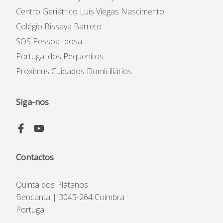
Centro Geriátrico Luís Viegas Nascimento
Colégio Bissaya Barreto
Casas da Criança
Centro de Formação Bissaya
SOS Pessoa Idosa
Barreto
Colégio Bissaya Barreto
Portugal dos Pequenitos
Proximus Cuidados Domiciliários
Instituição
Siga-nos
Património Inicial
Reconhecimento e Estatutos
Estatuto de Utilidade Pública
Código de Ética e de
Contactos
Conduta
Plano Prevenção de Riscos
Quinta dos Plátanos
de Corrupção
Bencanta | 3045-264 Coimbra
Código Prevenção &
Portugal
Combate ao Assédio