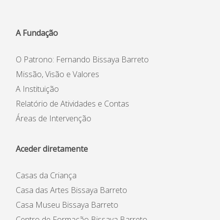
A Fundação
O Patrono: Fernando Bissaya Barreto
Missão, Visão e Valores
A Instituição
Instituição
Relatório de Atividades e Contas
Património Inicial
Áreas de Intervenção
Reconhecimento e Estatutos
Estatuto de Utilidade Pública
Aceder diretamente
Código de Ética e de
Conduta
Casas da Criança
Plano Prevenção de Riscos
de Corrupção
Casa das Artes Bissaya Barreto
Código Prevenção &
Casa Museu Bissaya Barreto
Combate ao Assédio
Centro de Formação Bissaya Barreto