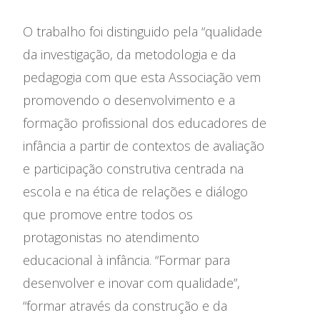
O trabalho foi distinguido pela “qualidade
da investigação, da metodologia e da
pedagogia com que esta Associação vem
promovendo o desenvolvimento e a
Relatório de Atividades e
Conselho de Administração
Contas
formação profissional dos educadores de
Comissão Executiva
Apoios Financeiros do
infância a partir de contextos de avaliação
Conselho Fiscal
Estado
Conselho de Curadores
e participação construtiva centrada na
Colaboradores
escola e na ética de relações e diálogo
Organigrama
que promove entre todos os
protagonistas no atendimento
educacional à infância. “Formar para
desenvolver e inovar com qualidade”,
“formar através da construção e da