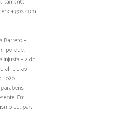
tuitamente
os encargos com
a Barreto –
ar” porque,
 injusta – a do
ão alheio ao
, João
 parabéns.
esente. Em
uísmo ou, para