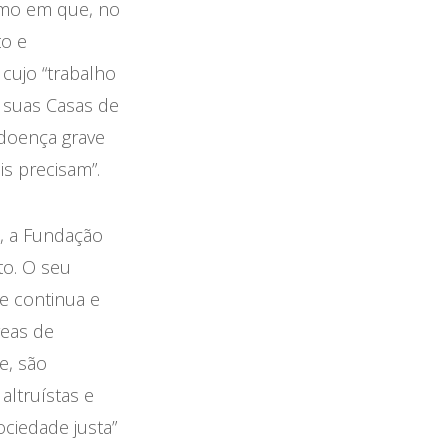
smo em que, no
to e
 cujo “trabalho
s suas Casas de
 doença grave
s precisam”.
a, a Fundação
to. O seu
e continua e
reas de
e, são
altruístas e
ciedade justa”