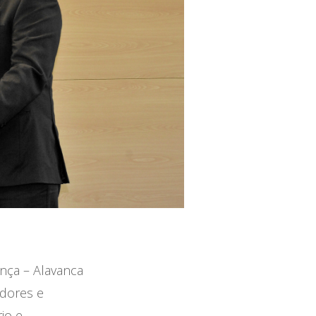
ança – Alavanca
adores e
io e