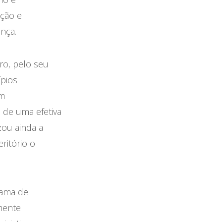
ação e
nça.
ro, pelo seu
ípios
em
 de uma efetiva
zou ainda a
ritório o
rama de
mente