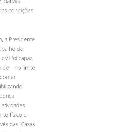
iciativas
das condições
, a Presidente
rabalho da
ivil foi capaz
 de – no limite
apontar
ibilizando
doença
 atividades
to físico e
avés das “Casas