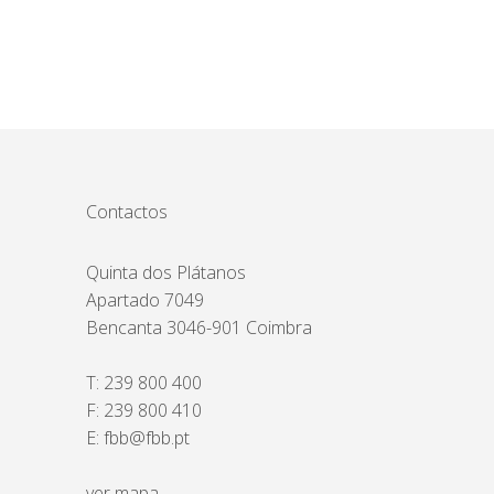
Contactos
Quinta dos Plátanos
Apartado 7049
Bencanta 3046-901 Coimbra
T:
239 800 400
F: 239 800 410
E:
fbb@fbb.pt
ver mapa