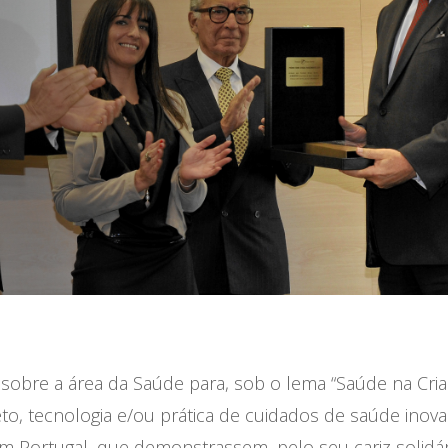
u sobre a área da Saúde para, sob o lema “Saúde na Cri
jeto, tecnologia e/ou prática de cuidados de saúde inov
m Portugal, que demonstrassem, pelo seu cariz solidár