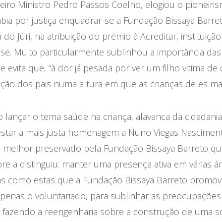
eiro Ministro Pedro Passos Coelho, elogiou o pioneiri
cabia por justiça enquadrar-se a Fundação Bissaya Barre
o Júri, na atribuição do prémio à Acreditar, instituição
sse. Muito particularmente sublinhou a importância da
 evita que, “à dor já pesada por ver um filho vitima de
ção dos pais numa altura em que as crianças deles mai
 lançar o tema saúde na criança, alavanca da cidadani
estar a mais justa homenagem a Nuno Viegas Nascimen
er melhor preservado pela Fundação Bissaya Barreto qu
re a distinguiu: manter uma presença ativa em várias á
ativas como estas que a Fundação Bissaya Barreto promov
apenas o voluntariado, para sublinhar as preocupações 
s fazendo a reengenharia sobre a construção de uma so