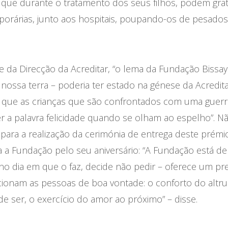
s, que durante o tratamento dos seus filhos, podem gra
mporárias, junto aos hospitais, poupando-os de pesad
e da Dire
c
ção da Acreditar, “o lema da Fundação Bissay
 nossa terra – poderia ter estado na génese da Acredit
ara que as crianças que são confrontados com uma guerra
er a palavra felicidade quando se olham ao espelho”. N
para a realização da cerimónia de entrega deste prémio
a Fundação pelo seu aniversário: “A Fundação está de
no dia em que o faz, decide não pedir – oferece um pr
cionam as pessoas de boa vontade: o conforto do altr
e ser, o exercício do amor ao próximo” – disse.