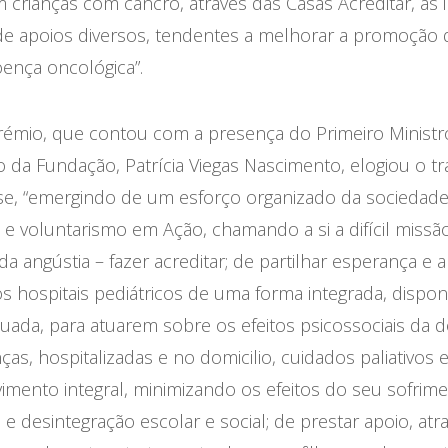
crianças com cancro, através das Casas Acreditar, às in
de apoios diversos, tendentes a melhorar a promoção 
oença oncológica”.
émio, que contou com a presença do Primeiro Ministro
ão
da Fundação
, Patrícia Viegas Nascimento, elogiou o t
se, “emergindo de um esforço organizado da sociedade c
 voluntarismo em Ação, chamando a si a difícil missão
 angústia – fazer acreditar; de partilhar esperança e 
 hospitais pediátricos de uma forma integrada, dispon
ada, para atuarem sobre os efeitos psicossociais da 
ças, hospitalizadas e no domicilio, cuidados paliativos e
ento integral, minimizando os efeitos do seu sofrimen
 desintegração escolar e social; de prestar apoio, atr