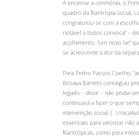
A encerrar a cerimónia
,
o Prim
quadro da filantropia social, 
congratulou-se com a escolha d
notável a todos convoca” – di
acolhimento, “um novo lar” que
se acrescente a dor da separa
Para Pedro Passos Coelho, “ao
Bissaya Barreto conseguiu pr
legado – disse – não podia s
continuará a fazer o que semp
intervenção social. (…) Inici
essenciais para valorizar não 
filantrópicas, como para irmo