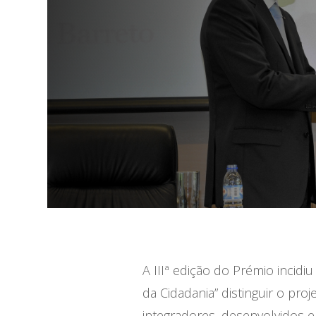
A IIIª edição do Prémio incidi
da Cidadania” distinguir o pro
integradores, desenvolvidos e