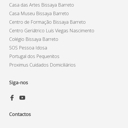
Casa das Artes Bissaya Barreto
Casa Museu Bissaya Barreto
Centro de Formação Bissaya Barreto
Instituição
Centro Geriátrico Luís Viegas Nascimento
Património Inicial
Colégio Bissaya Barreto
Reconhecimento e Estatutos
SOS Pessoa Idosa
Estatuto de Utilidade Pública
Portugal dos Pequenitos
Código de Ética e de
Proximus Cuidados Domiciliários
Conduta
Plano Prevenção de Riscos
de Corrupção
Siga-nos
Código Prevenção &
Combate ao Assédio
Contactos