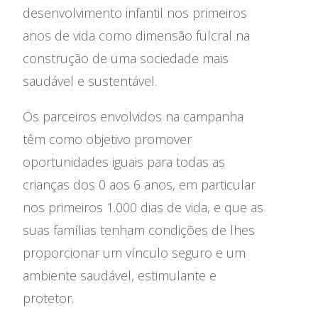
Emprego
desenvolvimento infantil nos primeiros
anos de vida como dimensão fulcral na
Concursos
construção de uma sociedade mais
Agenda
saudável e sustentável.
Notícias
Os parceiros envolvidos na campanha
têm como objetivo promover
oportunidades iguais para todas as
crianças dos 0 aos 6 anos, em particular
nos primeiros 1.000 dias de vida, e que as
Relatório de Atividades e
suas famílias tenham condições de lhes
Conselho de Administração
Contas
Comissão Executiva
proporcionar um vínculo seguro e um
Apoios Financeiros do
Conselho Fiscal
ambiente saudável, estimulante e
Estado
Conselho de Curadores
protetor.
Colaboradores