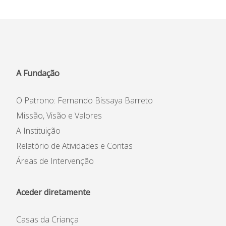
Organigrama
A Fundação
O Patrono: Fernando Bissaya Barreto
Missão, Visão e Valores
A Instituição
Relatório de Atividades e Contas
Áreas de Intervenção
Casas da Criança
Centro de Formação Bissaya
Barreto
Colégio Bissaya Barreto
Aceder diretamente
Casas da Criança