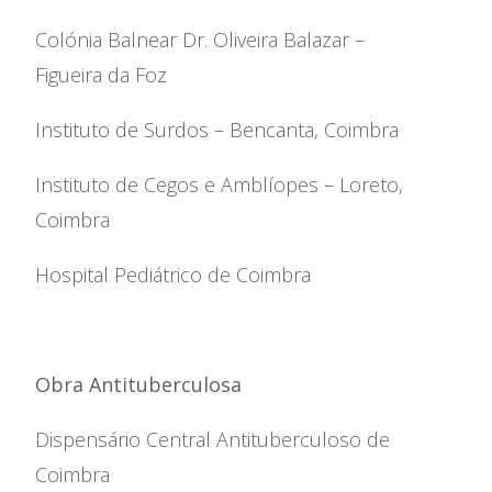
Colónia Balnear Dr. Oliveira Balazar –
Figueira da Foz
Instituto de Surdos – Bencanta, Coimbra
Instituto de Cegos e Amblíopes – Loreto,
Relatório de Atividades e
Conselho de Administração
Coimbra
Contas
Comissão Executiva
Apoios Financeiros do
Conselho Fiscal
Hospital Pediátrico de Coimbra
Estado
Conselho de Curadores
Colaboradores
Organigrama
Obra Antituberculosa
Dispensário Central Antituberculoso de
Coimbra