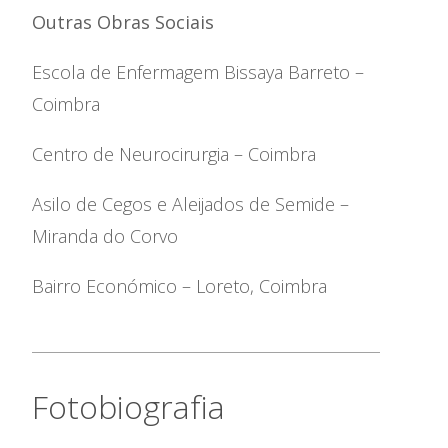
de Corrupção
Outras Obras Sociais
Código Prevenção &
Combate ao Assédio
Escola de Enfermagem Bissaya Barreto –
Coimbra
Centro de Neurocirurgia – Coimbra
Asilo de Cegos e Aleijados de Semide –
Miranda do Corvo
Bairro Económico – Loreto, Coimbra
Fotobiografia