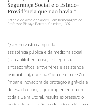
Segurança Social e o Estado-
Providência que não havia.”
António de Almeida Santos, em homenagem ao
Professor Bissaya Barreto, Coimbra, 1997.
A Fundação
Quer no vasto campo da
Áreas de Intervenção
assistência
pública
e da
medicina social
(luta antituberculos
e
, antileprosa,
Parcerias Sociais
antisezonática, antivenérea e assistência
Prémios
psiquiátrica), quer na Obra de dimensão
ímpar e inovadora de proteção à grávida e
Emprego
defesa da criança, que implementou
em
toda a Beira Litoral
, resulta expressivo o
Concursos
poder de realização e o legado de Bissaya