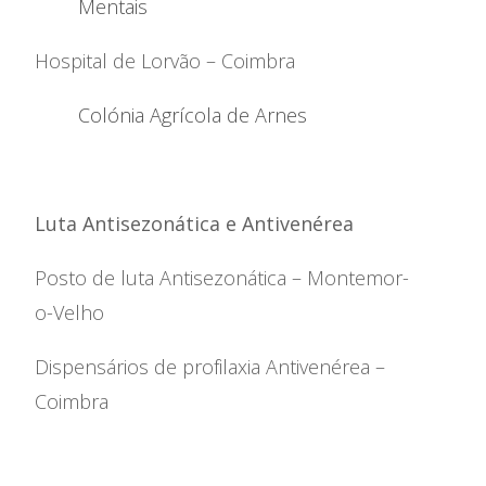
Mentais
Hospital de Lorvão – Coimbra
Colónia Agrícola de Arnes
Luta Antisezonática e Antivenérea
Posto de luta Antisezonática – Montemor-
Instituição
o-Velho
Património Inicial
Dispensários de profilaxia Antivenérea –
Reconhecimento e Estatutos
Estatuto de Utilidade Pública
Coimbra
Código de Ética e de
Conduta
Plano Prevenção de Riscos