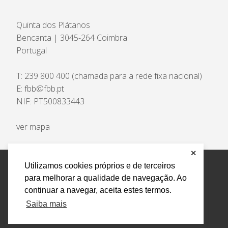
Quinta dos Plátanos
Bencanta | 3045-264 Coimbra
Portugal
T:
239 800 400
(chamada para a rede fixa nacional)
E:
fbb@fbb.pt
NIF: PT500833443
ver mapa
✕
Utilizamos cookies próprios e de terceiros
Privacidade e Dados Pessoais
Livro Eletrónico de
para melhorar a qualidade de navegação. Ao
Reclamações
Canal de Denúncias
continuar a navegar, aceita estes termos.
Todos os direitos reservados Design by AM. Developed by
Saiba mais
Crossing