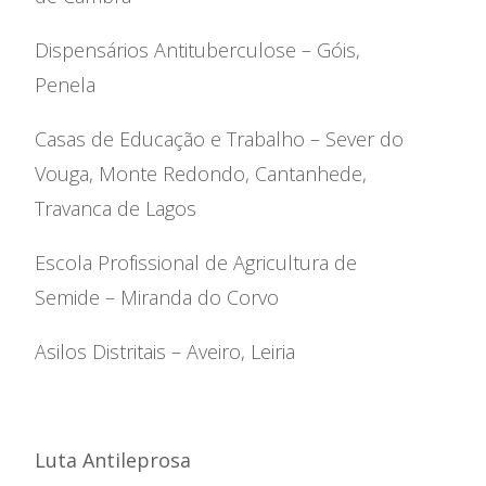
Dispensários Antituberculose – Góis,
Penela
Casas de Educação e Trabalho – Sever do
Vouga, Monte Redondo, Cantanhede,
Travanca de Lagos
Escola Profissional de Agricultura de
Semide – Miranda do Corvo
Asilos Distritais – Aveiro, Leiria
Casas da Criança
Centro de Formação Bissaya
Barreto
Colégio Bissaya Barreto
Luta Antileprosa