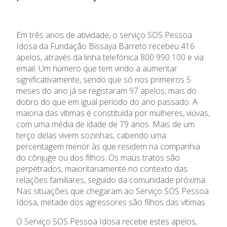
Em três anos de atividade, o serviço SOS Pessoa
Idosa da Fundação Bissaya Barreto recebeu 416
apelos, através da linha telefónica 800 990 100 e via
email. Um número que tem vindo a aumentar
A Fundação
significativamente, sendo que só nos primeiros 5
meses do ano já se registaram 97 apelos, mais do
dobro do que em igual período do ano passado. A
Áreas de Intervenção
maioria das vítimas é constituída por mulheres, viúvas,
com uma média de idade de 79 anos. Mais de um
Parcerias Sociais
terço delas vivem sozinhas, cabendo uma
percentagem menor às que residem na companhia
Prémios
do cônjuge ou dos filhos. Os maus tratos são
perpetrados, maioritariamente no contexto das
relações familiares, seguido da comunidade próxima.
Emprego
Nas situações que chegaram ao Serviço SOS Pessoa
Idosa, metade dos agressores são filhos das vítimas.
Concursos
O Serviço SOS Pessoa Idosa recebe estes apelos,