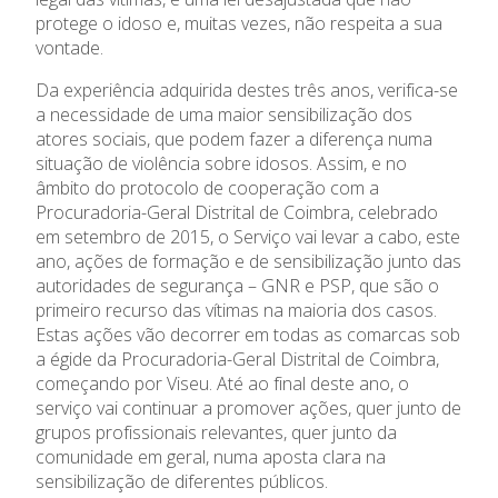
protege o idoso e, muitas vezes, não respeita a sua
vontade.
Da experiência adquirida destes três anos, verifica-se
a necessidade de uma maior sensibilização dos
atores sociais, que podem fazer a diferença numa
situação de violência sobre idosos. Assim, e no
âmbito do protocolo de cooperação com a
Relatório de Atividades e
Conselho de Administração
Procuradoria-Geral Distrital de Coimbra, celebrado
Contas
em setembro de 2015, o Serviço vai levar a cabo, este
Comissão Executiva
ano, ações de formação e de sensibilização junto das
Apoios Financeiros do
Conselho Fiscal
Estado
autoridades de segurança – GNR e PSP, que são o
Conselho de Curadores
primeiro recurso das vítimas na maioria dos casos.
Estas ações vão decorrer em todas as comarcas sob
Colaboradores
a égide da Procuradoria-Geral Distrital de Coimbra,
Organigrama
começando por Viseu. Até ao final deste ano, o
serviço vai continuar a promover ações, quer junto de
grupos profissionais relevantes, quer junto da
comunidade em geral, numa aposta clara na
sensibilização de diferentes públicos.