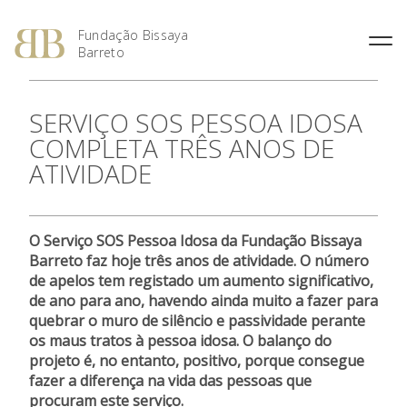
Fundação Bissaya
Barreto
Fernando Bissaya Barreto
Casa do Pai
Missão, Visão e Valores
Portugal dos Pequenitos
SERVIÇO SOS PESSOA IDOSA
O Prémio Bissaya Barreto de
O Prémio Nuno Viegas
Percurso Académico e
Serviço Domiciliário de
Áreas de Intervenção
Serviço Educativo do Portugal
Literatura Para a Infância
Nascimento
COMPLETA TRÊS ANOS DE
Profissional
Coimbra
dos Pequenitos
Regulamento
Prémio 2018: Edição
ATIVIDADE
A Obra Social
Proximus – Cuidados
Casa Museu Bissaya Barreto
Especial, Área Social
Domiciliários
Obras Premiadas
Homenagens e Distinções
Centro de Documentação
Prémio 2012: Cultura
Públicas
Centro Geriátrico Luís Viegas
Bissaya Barreto
Nascimento
Prémio 2011: Saúde na
O Serviço SOS Pessoa Idosa da Fundação Bissaya
Casa das Artes Bissaya
Criança – Alavanca da
SOS Pessoa Idosa
Barreto faz hoje três anos de atividade. O número
Barreto
Cidadania
de apelos tem registado um aumento significativo,
Violência Doméstica
Prémio 2010: A Inovação na
de ano para ano, havendo ainda muito a fazer para
Promoção Social
quebrar o muro de silêncio e passividade perante
Prémio 2009: Educar para
os maus tratos à pessoa idosa. O balanço do
Criar: da Escola à
projeto é, no entanto, positivo, porque consegue
Universidade
fazer a diferença na vida das pessoas que
procuram este serviço.