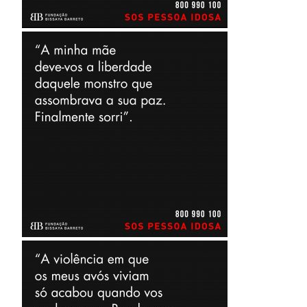
Instituição
Património Inicial
Reconhecimento e Estatutos
Estatuto de Utilidade Pública
Código de Ética e de
Conduta
Plano Prevenção de Riscos