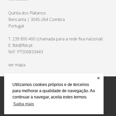
Quinta dos Plátanos
Bencanta | 3045-264 Coimbra
Portugal
T:
239 800 400
(chamada para a rede fixa nacional)
E:
fbb@fbb.pt
NIF: PT500833443
ver mapa
✕
Utilizamos cookies próprios e de terceiros
Privacidade e Dados Pessoais
Livro Eletrónico de
para melhorar a qualidade de navegação. Ao
Reclamações
Canal de Denúncias
continuar a navegar, aceita estes termos.
Todos os direitos reservados Design by AM. Developed by
Saiba mais
Crossing