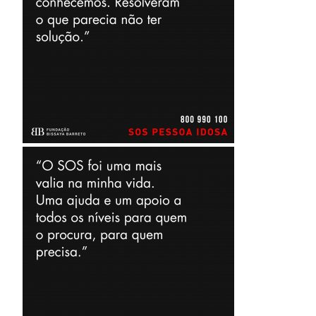
de Corrupção
Código Prevenção &
Combate ao Assédio