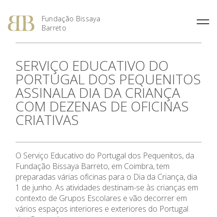
Fundação Bissaya
Barreto
Fernando Bissaya Barreto
Casa do Pai
Missão, Visão e Valores
Portugal dos Pequenitos
SERVIÇO EDUCATIVO DO
O Prémio Bissaya Barreto de
O Prémio Nuno Viegas
Percurso Académico e
Serviço Domiciliário de
Áreas de Intervenção
Serviço Educativo do Portugal
Literatura Para a Infância
Nascimento
PORTUGAL DOS PEQUENITOS
Profissional
Coimbra
dos Pequenitos
Regulamento
Prémio 2018: Edição
ASSINALA DIA DA CRIANÇA
A Obra Social
Proximus – Cuidados
Casa Museu Bissaya Barreto
Especial, Área Social
Domiciliários
Obras Premiadas
COM DEZENAS DE OFICINAS
Homenagens e Distinções
Centro de Documentação
Prémio 2012: Cultura
Públicas
Centro Geriátrico Luís Viegas
CRIATIVAS
Bissaya Barreto
Nascimento
Prémio 2011: Saúde na
A Fundação
Casa das Artes Bissaya
Criança – Alavanca da
SOS Pessoa Idosa
Barreto
Cidadania
Violência Doméstica
Áreas de Intervenção
O Serviço Educativo do Portugal dos Pequenitos, da
Prémio 2010: A Inovação na
Fundação Bissaya Barreto, em Coimbra, tem
Promoção Social
preparadas várias oficinas para o Dia da Criança, dia
Parcerias Sociais
Prémio 2009: Educar para
1 de junho. As atividades destinam-se às crianças em
Criar: da Escola à
contexto de Grupos Escolares e vão decorrer em
Universidade
Prémios
vários espaços interiores e exteriores do Portugal