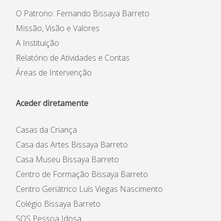
O Patrono: Fernando Bissaya Barreto
Casas da Criança
Centro de Formação Bissaya
Barreto
Missão, Visão e Valores
Colégio Bissaya Barreto
A Instituição
Relatório de Atividades e Contas
Áreas de Intervenção
Aceder diretamente
Casas da Criança
Instituição
Casa das Artes Bissaya Barreto
Património Inicial
Casa Museu Bissaya Barreto
Reconhecimento e Estatutos
Centro de Formação Bissaya Barreto
Estatuto de Utilidade Pública
Centro Geriátrico Luís Viegas Nascimento
Código de Ética e de
Colégio Bissaya Barreto
Conduta
SOS Pessoa Idosa