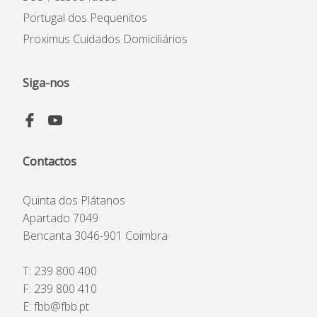
Plano Prevenção de Riscos
de Corrupção
Portugal dos Pequenitos
Código Prevenção &
Proximus Cuidados Domiciliários
Combate ao Assédio
Siga-nos
Contactos
Quinta dos Plátanos
Apartado 7049
Bencanta 3046-901 Coimbra
T:
239 800 400
F: 239 800 410
E:
fbb@fbb.pt