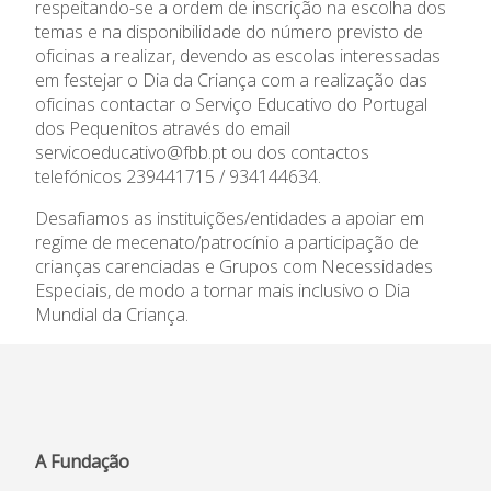
respeitando-se a ordem de inscrição na escolha dos
Apoios Financeiros do
Conselho Fiscal
temas e na disponibilidade do número previsto de
Estado
oficinas a realizar, devendo as escolas interessadas
Conselho de Curadores
em festejar o Dia da Criança com a realização das
Colaboradores
oficinas contactar o Serviço Educativo do Portugal
Organigrama
dos Pequenitos através do email
servicoeducativo@fbb.pt
ou dos contactos
telefónicos 239441715 / 934144634.
Desafiamos as instituições/entidades a apoiar em
regime de mecenato/patrocínio a participação de
crianças carenciadas e Grupos com Necessidades
Especiais, de modo a tornar mais inclusivo o Dia
Mundial da Criança.
A Fundação