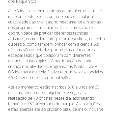
dos Pequenitos.
Emprego
As oficinas incidem nas áreas de arquitetura, artes e
meio ambiente e têm como objetivo estimular a
Concursos
criatividade das crianças, nomeadamente em temas
dos programas curriculares. Os inscritos vão ter a
oportunidade de praticar diferentes técnicas
Agenda
artísticas, nomeadamente, pintura, escultura, desenho
ou teatro, como também, brincar com a ciência. As
Notícias
oficinas são orientadas por artistas-educadores
especializados que colaboram com diferentes
espaços museológicos. A participação de cada
criança nas atividades programadas (Visita Livre +
Oficina) para este dia festivo tem um valor especial de
4,95€, sendo o preço normal 5,95€.
Até ao momento, estão inscritos 600 alunos em 30
oficinas, sendo que o objetivo é assegurar a
realização de 78 oficinas nesse dia, assinalando
também o 78.º aniversário do parque. As inscrições
Relatório de Atividades e
Conselho de Administração
estão abertas até ao próximo dia 6 de maio, inclusive,
Contas
Comissão Executiva