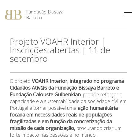
Fundação Bissaya
Barreto
Fernando Bissaya Barreto
Casa do Pai
Missão, Visão e Valores
Portugal dos Pequenitos
Projeto VOAHR Interior |
O Prémio Bissaya Barreto de
O Prémio Nuno Viegas
Percurso Académico e
Serviço Domiciliário de
Áreas de Intervenção
Serviço Educativo do Portugal
Literatura Para a Infância
Nascimento
Inscrições abertas | 11 de
Profissional
Coimbra
dos Pequenitos
Regulamento
Prémio 2018: Edição
setembro
A Obra Social
Proximus – Cuidados
Casa Museu Bissaya Barreto
Especial, Área Social
Domiciliários
Obras Premiadas
Homenagens e Distinções
Centro de Documentação
Prémio 2012: Cultura
Públicas
Centro Geriátrico Luís Viegas
Bissaya Barreto
Nascimento
Prémio 2011: Saúde na
A Fundação
O projeto
VOAHR Interior
,
integrado no programa
Casa das Artes Bissaya
Criança – Alavanca da
SOS Pessoa Idosa
Cidadãos Ativ@s da Fundação Bissaya Barreto e
Barreto
Cidadania
Fundação Calouste Gulbenkian
, propõe reforçar a
Áreas de Intervenção
Violência Doméstica
Prémio 2010: A Inovação na
capacidade e a sustentabilidade da sociedade civil em
Promoção Social
Portugal e tornar possível uma
ação humanitária
Parcerias Sociais
Prémio 2009: Educar para
focada em necessidades reais de populações
Criar: da Escola à
fragilizadas e em função da concretização da
Universidade
Prémios
missão de cada organização,
procurando criar um
forte impacto nas pessoas e no mundo.