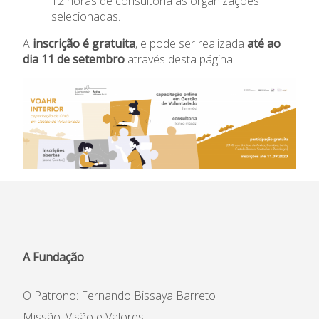
12 horas de consultoria às organizações
Conselho Fiscal
Estado
selecionadas.
Conselho de Curadores
A
inscrição é gratuita
, e pode ser realizada
até ao
Colaboradores
dia 11 de setembro
através desta
página
.
Organigrama
A Fundação
O Patrono: Fernando Bissaya Barreto
Missão, Visão e Valores