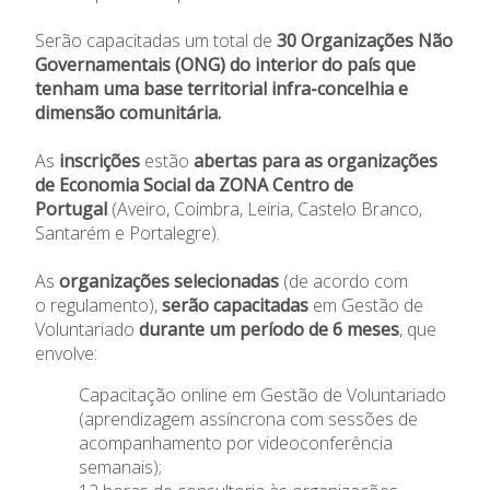
Emprego
Serão capacitadas um total de
30 Organizações Não
Governamentais (ONG) do interior do país que
Concursos
tenham uma base territorial infra-concelhia e
dimensão comunitária.
Agenda
As
inscrições
estão
abertas para as organizações
de Economia Social da ZONA Centro de
Notícias
Portugal
(Aveiro, Coimbra, Leiria, Castelo Branco,
Santarém e Portalegre).
As
organizações selecionadas
(de acordo com
o
regulamento
),
serão capacitadas
em Gestão de
Voluntariado
durante um período de 6 meses
, que
envolve:
Capacitação online em Gestão de Voluntariado
(aprendizagem assíncrona com sessões de
Relatório de Atividades e
Conselho de Administração
acompanhamento por videoconferência
Contas
Comissão Executiva
semanais);
Apoios Financeiros do