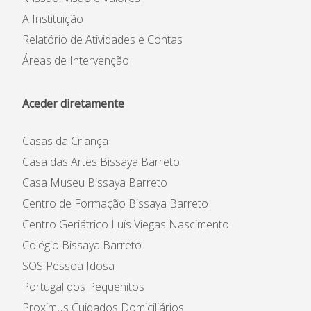
Casas da Criança
Centro de Formação Bissaya
Barreto
A Instituição
Colégio Bissaya Barreto
Relatório de Atividades e Contas
Áreas de Intervenção
Aceder diretamente
Casas da Criança
Casa das Artes Bissaya Barreto
Instituição
Casa Museu Bissaya Barreto
Património Inicial
Centro de Formação Bissaya Barreto
Reconhecimento e Estatutos
Centro Geriátrico Luís Viegas Nascimento
Estatuto de Utilidade Pública
Colégio Bissaya Barreto
Código de Ética e de
Conduta
SOS Pessoa Idosa
Plano Prevenção de Riscos
Portugal dos Pequenitos
de Corrupção
Proximus Cuidados Domiciliários