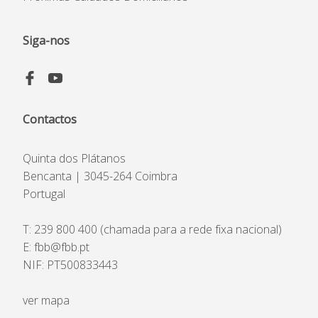
Código Prevenção &
Combate ao Assédio
Siga-nos
Contactos
Quinta dos Plátanos
Bencanta | 3045-264 Coimbra
Portugal
T:
239 800 400
(chamada para a rede fixa nacional)
E:
fbb@fbb.pt
NIF: PT500833443
ver mapa