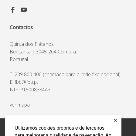
Contactos
Quinta dos Plátanos
Bencanta | 3045-264 Coimbra
Portugal
T:
239 800 400
(chamada para a rede fixa nacional)
E:
fbb@fbb.pt
NIF: PT500833443
ver mapa
✕
Utilizamos cookies próprios e de terceiros
Privacidade e Dados Pessoais
Livro Eletrónico de
para melhorar a qualidade de navegação. Ao