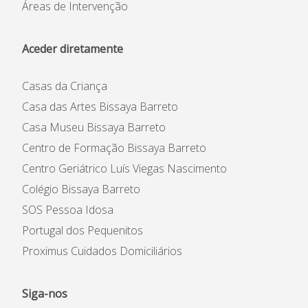
Áreas de Intervenção
Instituição
Aceder diretamente
Património Inicial
Reconhecimento e Estatutos
Casas da Criança
Estatuto de Utilidade Pública
Casa das Artes Bissaya Barreto
Código de Ética e de
Conduta
Casa Museu Bissaya Barreto
Plano Prevenção de Riscos
Centro de Formação Bissaya Barreto
de Corrupção
Centro Geriátrico Luís Viegas Nascimento
Código Prevenção &
Colégio Bissaya Barreto
Combate ao Assédio
SOS Pessoa Idosa
Portugal dos Pequenitos
Proximus Cuidados Domiciliários
Siga-nos