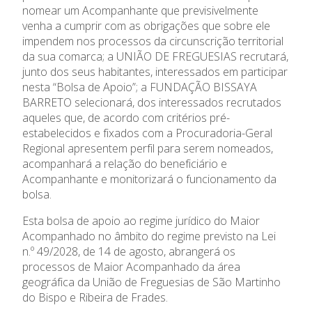
nomear um Acompanhante que previsivelmente
venha a cumprir com as obrigações que sobre ele
impendem nos processos da circunscrição territorial
Relatório de Atividades e
Conselho de Administração
da sua comarca; a UNIÃO DE FREGUESIAS recrutará,
Contas
Comissão Executiva
junto dos seus habitantes, interessados em participar
Apoios Financeiros do
nesta “Bolsa de Apoio”; a FUNDAÇÃO BISSAYA
Conselho Fiscal
Estado
BARRETO selecionará, dos interessados recrutados
Conselho de Curadores
aqueles que, de acordo com critérios pré-
Colaboradores
estabelecidos e fixados com a Procuradoria-Geral
Regional apresentem perfil para serem nomeados,
Organigrama
acompanhará a relação do beneficiário e
Acompanhante e monitorizará o funcionamento da
bolsa.
Esta bolsa de apoio ao regime jurídico do Maior
Acompanhado no âmbito do regime previsto na Lei
n.º 49/2028, de 14 de agosto, abrangerá os
processos de Maior Acompanhado da área
geográfica da União de Freguesias de São Martinho
do Bispo e Ribeira de Frades.