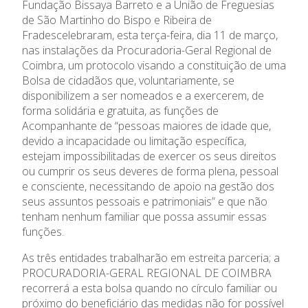
Prémios
Fundação Bissaya Barreto e a União de Freguesias
de São Martinho do Bispo e Ribeira de
Fradescelebraram, esta terça-feira, dia 11 de março,
Emprego
nas instalações da Procuradoria-Geral Regional de
Coimbra, um protocolo visando a constituição de uma
Concursos
Bolsa de cidadãos que, voluntariamente, se
disponibilizem a ser nomeados e a exercerem, de
forma solidária e gratuita, as funções de
Agenda
Acompanhante de “pessoas maiores de idade que,
devido a incapacidade ou limitação específica,
Notícias
estejam impossibilitadas de exercer os seus direitos
ou cumprir os seus deveres de forma plena, pessoal
e consciente, necessitando de apoio na gestão dos
seus assuntos pessoais e patrimoniais” e que não
tenham nenhum familiar que possa assumir essas
funções.
As três entidades trabalharão em estreita parceria; a
PROCURADORIA-GERAL REGIONAL DE COIMBRA
recorrerá a esta bolsa quando no círculo familiar ou
próximo do beneficiário das medidas não for possível