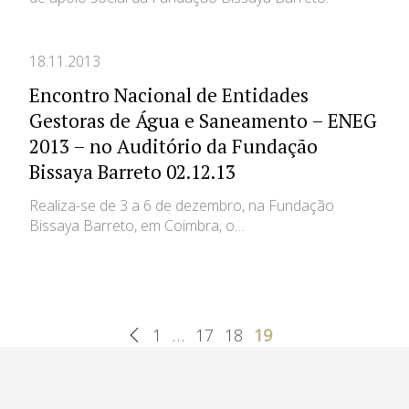
Casas da Criança
Centro de Formação Bissaya
18.11.2013
Barreto
Colégio Bissaya Barreto
Encontro Nacional de Entidades
Gestoras de Água e Saneamento – ENEG
2013 – no Auditório da Fundação
Bissaya Barreto 02.12.13
Realiza-se de 3 a 6 de dezembro, na Fundação
Bissaya Barreto, em Coimbra, o…
1
…
17
18
19