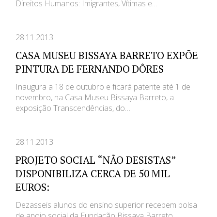
Direitos Humanos: Imigrantes, Vítimas e…
28.11.2013
CASA MUSEU BISSAYA BARRETO EXPÕE
PINTURA DE FERNANDO DÔRES
Inaugura a 18 de outubro e ficará patente até 1 de
novembro, na Casa Museu Bissaya Barreto, a
exposição Transcendências, do…
28.11.2013
PROJETO SOCIAL “NÃO DESISTAS”
DISPONIBILIZA CERCA DE 50 MIL
EUROS:
Dezasseis alunos do ensino superior recebem bolsa
de apoio social da Fundação Bissaya Barreto.