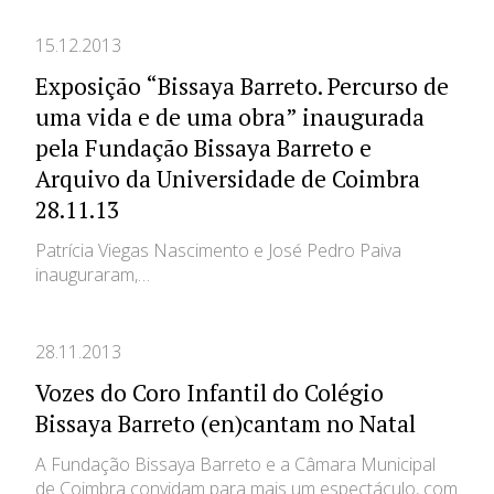
Parcerias Sociais
15.12.2013
Prémios
Exposição “Bissaya Barreto. Percurso de
uma vida e de uma obra” inaugurada
Emprego
pela Fundação Bissaya Barreto e
Arquivo da Universidade de Coimbra
Concursos
28.11.13
Patrícia Viegas Nascimento e José Pedro Paiva
Agenda
inauguraram,…
Notícias
28.11.2013
Vozes do Coro Infantil do Colégio
Bissaya Barreto (en)cantam no Natal
A Fundação Bissaya Barreto e a Câmara Municipal
de Coimbra convidam para mais um espectáculo, com