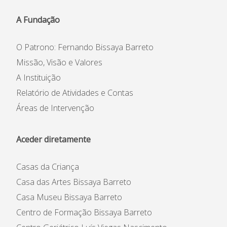
Instituição
A Fundação
Património Inicial
Reconhecimento e Estatutos
O Patrono: Fernando Bissaya Barreto
Estatuto de Utilidade Pública
Missão, Visão e Valores
Código de Ética e de
A Instituição
Conduta
Relatório de Atividades e Contas
Plano Prevenção de Riscos
Áreas de Intervenção
de Corrupção
Código Prevenção &
Combate ao Assédio
Aceder diretamente
Casas da Criança
Casa das Artes Bissaya Barreto
Casa Museu Bissaya Barreto
Centro de Formação Bissaya Barreto