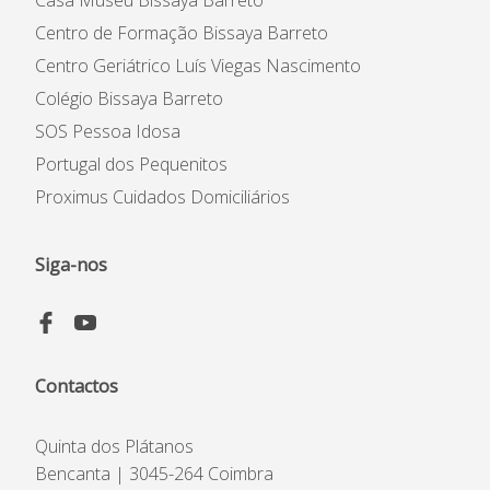
Casa Museu Bissaya Barreto
Centro de Formação Bissaya Barreto
Centro Geriátrico Luís Viegas Nascimento
Instituição
Colégio Bissaya Barreto
Património Inicial
SOS Pessoa Idosa
Reconhecimento e Estatutos
Portugal dos Pequenitos
Estatuto de Utilidade Pública
Proximus Cuidados Domiciliários
Código de Ética e de
Conduta
Plano Prevenção de Riscos
Siga-nos
de Corrupção
Código Prevenção &
Combate ao Assédio
Contactos
Quinta dos Plátanos
Bencanta | 3045-264 Coimbra