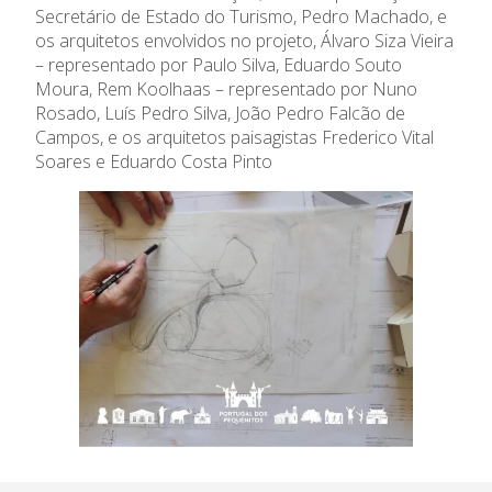
Emprego
Secretário de Estado do Turismo, Pedro Machado, e
os arquitetos envolvidos no projeto, Álvaro Siza Vieira
Concursos
– representado por Paulo Silva, Eduardo Souto
Moura, Rem Koolhaas – representado por Nuno
Agenda
Rosado, Luís Pedro Silva, João Pedro Falcão de
Campos, e os arquitetos paisagistas Frederico Vital
Soares e Eduardo Costa Pinto
Notícias
Relatório de Atividades e
Conselho de Administração
Contas
Comissão Executiva
Apoios Financeiros do
Conselho Fiscal
Estado
Conselho de Curadores
Colaboradores