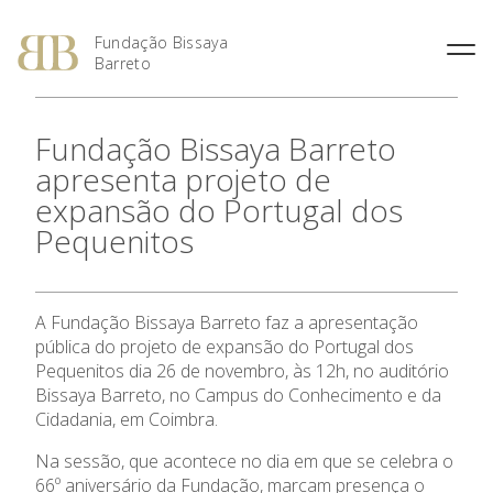
Fundação Bissaya
Barreto
Fernando Bissaya Barreto
Casa do Pai
Missão, Visão e Valores
Portugal dos Pequenitos
Fundação Bissaya Barreto
O Prémio Bissaya Barreto de
O Prémio Nuno Viegas
Percurso Académico e
Serviço Domiciliário de
Áreas de Intervenção
Serviço Educativo do Portugal
Literatura Para a Infância
Nascimento
apresenta projeto de
Profissional
Coimbra
dos Pequenitos
Regulamento
Prémio 2018: Edição
expansão do Portugal dos
A Obra Social
Proximus – Cuidados
Casa Museu Bissaya Barreto
Especial, Área Social
Domiciliários
Obras Premiadas
Pequenitos
Homenagens e Distinções
Centro de Documentação
Prémio 2012: Cultura
A Fundação
Públicas
Centro Geriátrico Luís Viegas
Bissaya Barreto
Nascimento
Prémio 2011: Saúde na
Casa das Artes Bissaya
Criança – Alavanca da
Áreas de Intervenção
SOS Pessoa Idosa
Barreto
A Fundação Bissaya Barreto faz a apresentação
Cidadania
pública do projeto de expansão do Portugal dos
Violência Doméstica
Prémio 2010: A Inovação na
Pequenitos dia 26 de novembro, às 12h, no auditório
Parcerias Sociais
Promoção Social
Bissaya Barreto, no Campus do Conhecimento e da
Prémio 2009: Educar para
Cidadania, em Coimbra.
Prémios
Criar: da Escola à
Universidade
Na sessão, que acontece no dia em que se celebra o
66º aniversário da Fundação, marcam presença o