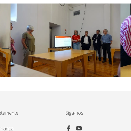
etamente
Siga-nos
riança