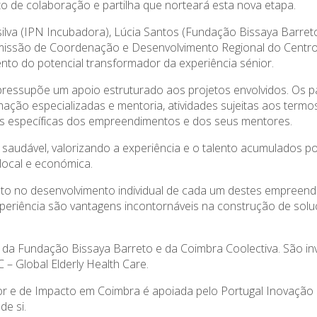
ito de colaboração e partilha que norteará esta nova etapa.
ilva (IPN Incubadora), Lúcia Santos (Fundação Bissaya Barreto
missão de Coordenação e Desenvolvimento Regional do Centro
nto do potencial transformador da experiência sénior.
ressupõe um apoio estruturado aos projetos envolvidos. Os par
ção especializadas e mentoria, atividades sujeitas aos termo
es específicas dos empreendimentos e dos seus mentores.
 e saudável, valorizando a experiência e o talento acumulados p
local e económica.
nto no desenvolvimento individual de cada um destes empreen
eriência são vantagens incontornáveis na construção de solu
, da Fundação Bissaya Barreto e da Coimbra Coolectiva. São in
– Global Elderly Health Care.
 e de Impacto em Coimbra é apoiada pelo Portugal Inovação So
e si.