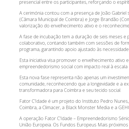
presencial entre os participantes, reforçando o espír
A cerimónia contou com a presença de João Gabriel s
(Câmara Municipal de Coimbra) e Jorge Brandão (Co
valorização do envelhecimento ativo e o reconhecime
A fase de incubação tem a duração de seis meses e p
colaborativo, contando também com sessões de forma
programa, garantindo apoio ajustado às necessidad
Esta iniciativa visa promover o envelhecimento ativo
empreendedorismo social com impacto real à escala 
Esta nova fase representa não apenas um investime
comunidade, reconhecendo que a longevidade e a exp
transformadora para Coimbra e seu tecido social.
Fator C’Idade é um projeto do Instituto Pedro Nunes
Coimbra, a Climacer, a Black Monster Media e a GEHC 
A operação Fator C’Idade – Empreendedorismo Sénior
União Europeia. Os Fundos Europeus Mais próximos d