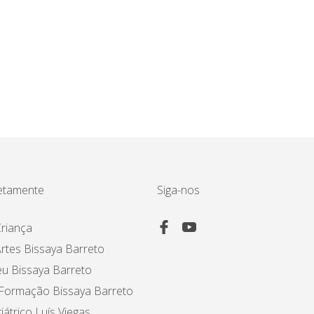
etamente
Siga-nos
riança
rtes Bissaya Barreto
u Bissaya Barreto
 Formação Bissaya Barreto
iátrico Luís Viegas