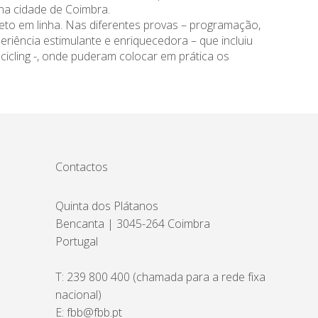
 na cidade de Coimbra.
jeto em linha. Nas diferentes provas – programação,
riência estimulante e enriquecedora – que incluiu
cicling -, onde puderam colocar em prática os
Contactos
Quinta dos Plátanos
Bencanta | 3045-264 Coimbra
Portugal
T:
239 800 400
(chamada para a rede fixa
nacional)
E:
fbb@fbb.pt