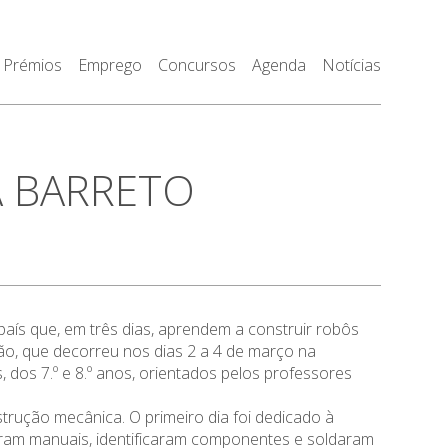
Prémios
Emprego
Concursos
Agenda
Notícias
A BARRETO
aís que, em três dias, aprendem a construir robôs
ão, que decorreu nos dias 2 a 4 de março na
dos 7.º e 8.º anos, orientados pelos professores
rução mecânica. O primeiro dia foi dedicado à
leram manuais, identificaram componentes e soldaram