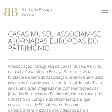
Fundação Bissaya
Barreto
Fernando Bissaya Barreto
Casa do Pai
Missão, Visão e Valores
Portugal dos Pequenitos
CASAS MUSEU ASSOCIAM-SE
O Prémio Bissaya Barreto de
O Prémio Nuno Viegas
Percurso Académico e
Serviço Domiciliário de
Áreas de Intervenção
Serviço Educativo do Portugal
Literatura Para a Infância
Nascimento
A JORNADAS EUROPEIAS DO
Profissional
Coimbra
dos Pequenitos
Regulamento
Prémio 2018: Edição
PATRIMÓNIO
A Obra Social
Proximus – Cuidados
Casa Museu Bissaya Barreto
Especial, Área Social
Domiciliários
Obras Premiadas
Homenagens e Distinções
Centro de Documentação
Prémio 2012: Cultura
Públicas
Centro Geriátrico Luís Viegas
Bissaya Barreto
Nascimento
Prémio 2011: Saúde na
A Associação Portuguesa de Casas Museu, A.P.C.M.,
Casa das Artes Bissaya
A Fundação
Criança – Alavanca da
SOS Pessoa Idosa
da qual a Casa Museu Bissaya Barreto é sócia
Barreto
Cidadania
fundadora e sede da Associação, promove uma visita
Violência Doméstica
Prémio 2010: A Inovação na
Áreas de Intervenção
guiada às Casas Museu, de norte a sul do país. Trata-
Promoção Social
se de uma ação integrada nas comemorações das
Prémio 2009: Educar para
Jornadas Europeias do Património, iniciativa anual do
Parcerias Sociais
Criar: da Escola à
Conselho da Europa e da União Europeia, que
Universidade
envolve cerca de 50 países, tendo como
Prémios
objetivo a sensibilização dos cidadãos para a