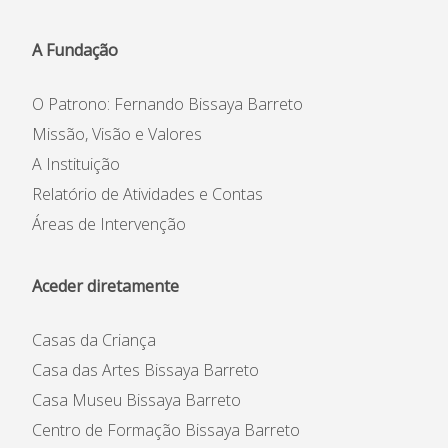
A Fundação
Casas da Criança
Centro de Formação Bissaya
Barreto
Colégio Bissaya Barreto
O Patrono: Fernando Bissaya Barreto
Missão, Visão e Valores
A Instituição
Relatório de Atividades e Contas
Áreas de Intervenção
Aceder diretamente
Instituição
Casas da Criança
Património Inicial
Casa das Artes Bissaya Barreto
Reconhecimento e Estatutos
Casa Museu Bissaya Barreto
Estatuto de Utilidade Pública
Centro de Formação Bissaya Barreto