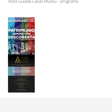
Visita Guiada Casas Museu – programa
Contas
Comissão Executiva
Apoios Financeiros do
Conselho Fiscal
Estado
Conselho de Curadores
Colaboradores
Organigrama