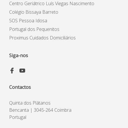
Código de Ética e de
Centro Geriátrico Luís Viegas Nascimento
Conduta
Colégio Bissaya Barreto
Plano Prevenção de Riscos
SOS Pessoa Idosa
de Corrupção
Portugal dos Pequenitos
Código Prevenção &
Combate ao Assédio
Proximus Cuidados Domiciliários
Siga-nos
Contactos
Quinta dos Plátanos
Bencanta | 3045-264 Coimbra
Portugal