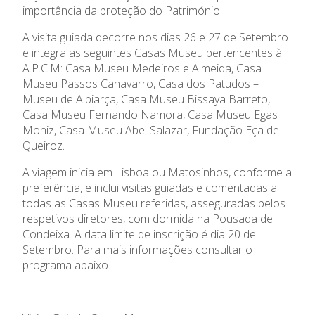
importância da proteção do Património.
Emprego
A visita guiada decorre nos dias 26 e 27 de Setembro
e integra as seguintes Casas Museu pertencentes à
Concursos
A.P.C.M: Casa Museu Medeiros e Almeida, Casa
Museu Passos Canavarro, Casa dos Patudos –
Agenda
Museu de Alpiarça, Casa Museu Bissaya Barreto,
Casa Museu Fernando Namora, Casa Museu Egas
Moniz, Casa Museu Abel Salazar, Fundação Eça de
Notícias
Queiroz.
A viagem inicia em Lisboa ou Matosinhos, conforme a
preferência, e inclui visitas guiadas e comentadas a
todas as Casas Museu referidas, asseguradas pelos
respetivos diretores, com dormida na Pousada de
Condeixa. A data limite de inscrição é dia 20 de
Setembro. Para mais informações consultar o
programa abaixo.
Relatório de Atividades e
Conselho de Administração