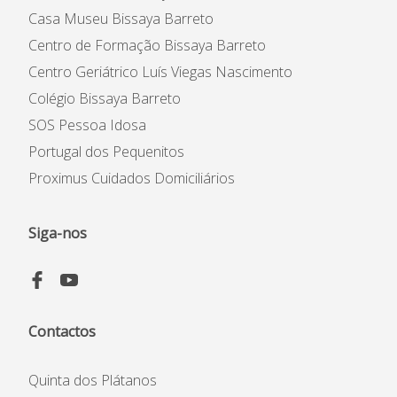
Casa Museu Bissaya Barreto
Estatuto de Utilidade Pública
Centro de Formação Bissaya Barreto
Código de Ética e de
Conduta
Centro Geriátrico Luís Viegas Nascimento
Plano Prevenção de Riscos
Colégio Bissaya Barreto
de Corrupção
SOS Pessoa Idosa
Código Prevenção &
Combate ao Assédio
Portugal dos Pequenitos
Proximus Cuidados Domiciliários
Siga-nos
Contactos
Quinta dos Plátanos