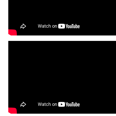
Relatório de Atividades e
Conselho de Administração
Contas
Comissão Executiva
Apoios Financeiros do
Conselho Fiscal
Estado
Conselho de Curadores
Colaboradores
Organigrama