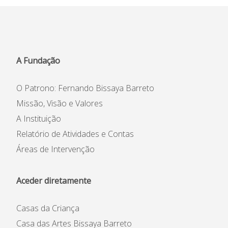
Casas da Criança
Centro de Formação Bissaya
A Fundação
Barreto
Colégio Bissaya Barreto
O Patrono: Fernando Bissaya Barreto
Missão, Visão e Valores
A Instituição
Relatório de Atividades e Contas
Áreas de Intervenção
Aceder diretamente
Instituição
Casas da Criança
Património Inicial
Casa das Artes Bissaya Barreto
Reconhecimento e Estatutos