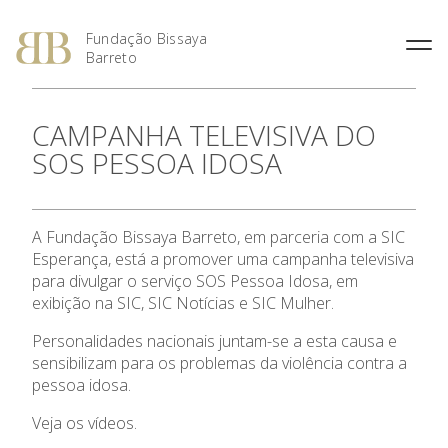
Fundação Bissaya
Barreto
Fernando Bissaya Barreto
Casa do Pai
Missão, Visão e Valores
Portugal dos Pequenitos
CAMPANHA TELEVISIVA DO
O Prémio Bissaya Barreto de
O Prémio Nuno Viegas
Percurso Académico e
Serviço Domiciliário de
Áreas de Intervenção
Serviço Educativo do Portugal
Literatura Para a Infância
Nascimento
SOS PESSOA IDOSA
Profissional
Coimbra
dos Pequenitos
Regulamento
Prémio 2018: Edição
A Obra Social
Proximus – Cuidados
Casa Museu Bissaya Barreto
Especial, Área Social
Domiciliários
Obras Premiadas
Homenagens e Distinções
Centro de Documentação
Prémio 2012: Cultura
A Fundação Bissaya Barreto, em parceria com a SIC
Públicas
Centro Geriátrico Luís Viegas
Bissaya Barreto
Nascimento
Prémio 2011: Saúde na
Esperança, está a promover uma campanha televisiva
Casa das Artes Bissaya
Criança – Alavanca da
para divulgar o serviço SOS Pessoa Idosa, em
A Fundação
SOS Pessoa Idosa
Barreto
Cidadania
exibição na SIC, SIC Notícias e SIC Mulher.
Violência Doméstica
Prémio 2010: A Inovação na
Áreas de Intervenção
Personalidades nacionais juntam-se a esta causa e
Promoção Social
sensibilizam para os problemas da violência contra a
Prémio 2009: Educar para
pessoa idosa.
Parcerias Sociais
Criar: da Escola à
Universidade
Veja os vídeos.
Prémios