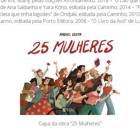
, de Eric Many, pelas Edições Afrontamento; 2018 – “O cão que 
”, de Ana Saldanha e Yara Kono, editada pela Caminho; 2014 – 
icleta que tinha bigodes” de Ondjaki, editada pela Caminho; 20
rmo, editada pela Porto Editora; 2008 – “O Livro da Avó” de Lu
Capa da obra “25 Mulheres”