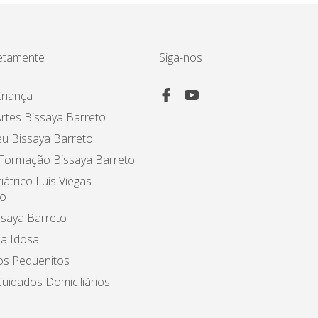
etamente
Siga-nos
riança
rtes Bissaya Barreto
u Bissaya Barreto
 Formação Bissaya Barreto
iátrico Luís Viegas
o
ssaya Barreto
a Idosa
os Pequenitos
uidados Domiciliários