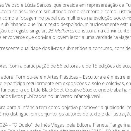
es Veloso e Lúcia Santos, que preside em representação da Fu
ora se assume em simultâneo como escritora e como ilustrador
m como a focagem no papel das mulheres na evolução socio-hist
 sublinhando que “num texto despojado, minuciosamente estrut
ção de registo singular,
25 Mulheres
constitui uma convincente 
 envolvente que convida o jovem leitor a uma verdadeira viag
crescente qualidade dos livros submetidos a concurso, conside
s, com a participação de 56 editoras e de 15 edições de auto
ustradora. Formou-se em Artes Plásticas – Escultura e é mestre 
e e participa regularmente em exposições a solo e coletivas, em
-fundadora do Little Black Spot Creative Studio, onde trabalha
ários livros publicados no universo infantojuvenil.
a para a Infância tem como objetivo promover a qualidade liter
rémio distingue, em conjunto, os autores do texto e da ilustraç
24 – “O Duelo”, de Inês Viegas, pela Editora Planeta Tangerin