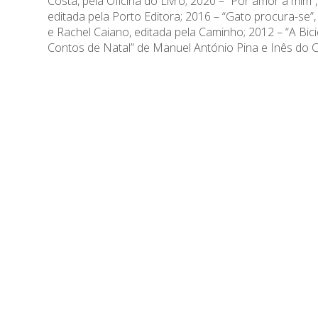
Costa, pela Oficina do Livro; 2020 – “Por amor a mim”
editada pela Porto Editora; 2016 – “Gato procura-se
e Rachel Caiano, editada pela Caminho; 2012 – “A Bic
Contos de Natal” de Manuel António Pina e Inês do Ca