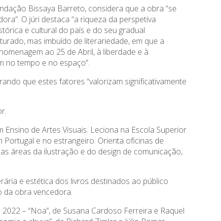
ndação Bissaya Barreto, considera que a obra “se
a”. O júri destaca “a riqueza da perspetiva
órica e cultural do país e do seu gradual
urado, mas imbuído de literariedade, em que a
homenagem ao 25 de Abril, à liberdade e à
em no tempo e no espaço”.
rando que estes fatores “valorizam significativamente
r.
em Ensino de Artes Visuais. Leciona na Escola Superior
 Portugal e no estrangeiro. Orienta oficinas de
 nas áreas da ilustração e do design de comunicação,
ária e estética dos livros destinados ao público
ão da obra vencedora.
a; 2022 – “Noa”, de Susana Cardoso Ferreira e Raquel