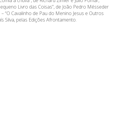
comia a chuva”, de Richard Zimler e Júlio Pomar,
“Pequeno Livro das Coisas”, de João Pedro Mésseder
10 – “O Cavalinho de Pau do Menino Jesus e Outros
ís Silva, pelas Edições Afrontamento.