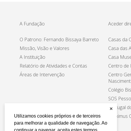
A Fundação
Aceder dir
O Patrono: Fernando Bissaya Barreto
Casas da C
Missão, Visão e Valores
Casa das A
A Instituição
Casa Muse
Relatório de Atividades e Contas
Centro de
Áreas de Intervenção
Centro Ger
Nasciment
Colégio Bi
SOS Pesso
Portugal d
✕
Proximus C
Utilizamos cookies próprios e de terceiros
para melhorar a qualidade de navegação. Ao
continuar a navegar, aceita estes termos.