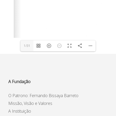
Concursos
Agenda
Notícias
1/31
Relatório de Atividades e
Conselho de Administração
Contas
Comissão Executiva
Apoios Financeiros do
Conselho Fiscal
Estado
A Fundação
Conselho de Curadores
Colaboradores
O Patrono: Fernando Bissaya Barreto
Organigrama
Missão, Visão e Valores
A Instituição