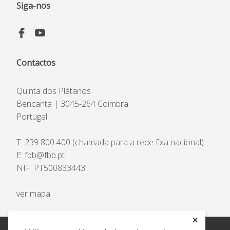
Estatuto de Utilidade Pública
Siga-nos
Código de Ética e de
Conduta
Plano Prevenção de Riscos
de Corrupção
Contactos
Código Prevenção &
Combate ao Assédio
Quinta dos Plátanos
Bencanta | 3045-264 Coimbra
Portugal
T:
239 800 400
(chamada para a rede fixa nacional)
E:
fbb@fbb.pt
NIF: PT500833443
ver mapa
✕